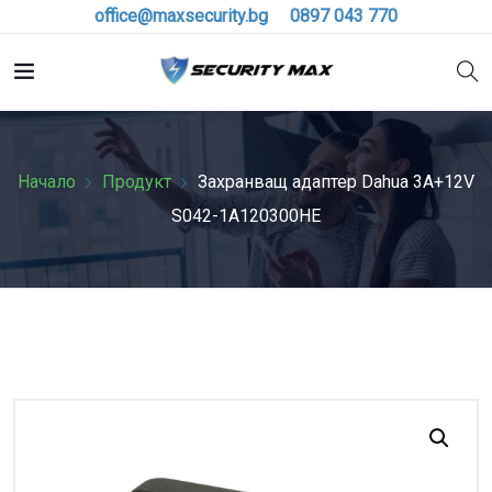
office@maxsecurity.bg
0897 043 770
Начало
Продукт
Захранващ адаптер Dahua 3A+12V
S042-1A120300HE