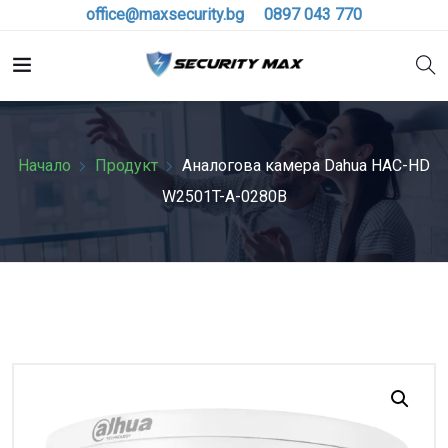
office@maxsecurity.bg
0897 043 770
Начало
Продукт
Аналоговa камерa Dahua HAC-HD
W2501T-A-0280B