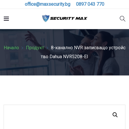
office@maxsecurity.bg
0897 043 770
Начало
Продукт
8-канално NVR записващо устройс
тво Dahua NVR5208-EI