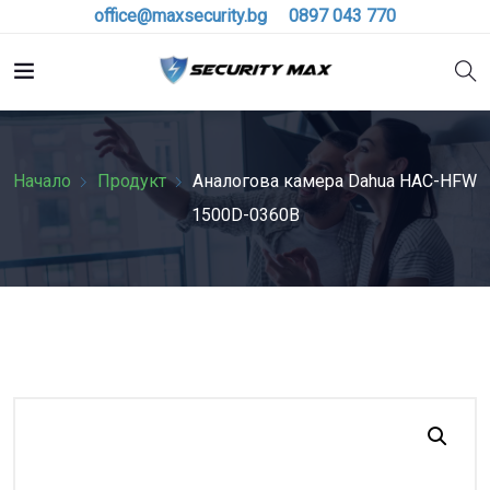
office@maxsecurity.bg
0897 043 770
Начало
Продукт
Аналоговa камерa Dahua HAC-HFW
1500D-0360B