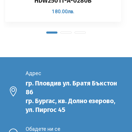
HDW2501T-A-0280B
180.00
лв.
Адрес
гр. Пловдив ул. Братя Бъкстон
86
гр. Бургас, кв. Долно езерово,
ул. Пиргос 45
Обадете ни се