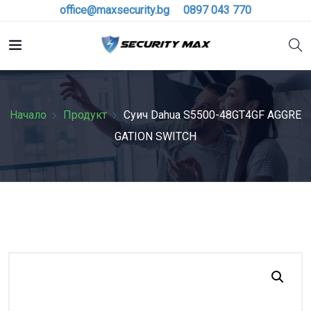
office@maxsecurity.bg
0897 043 770
Начало
Продукт
Суич Dahua S5500-48GT4GF AGGRE
GATION SWITCH