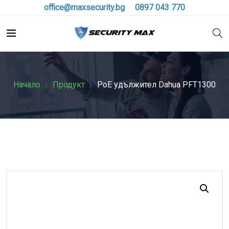
office@maxsecurity.bg
0897 043 770
Начало
Продукт
PoE удължител Dahua PFT1300