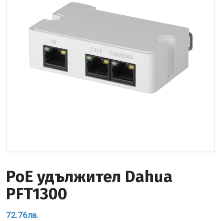
PoE удължител Dahua
PFT1300
72.76
лв.