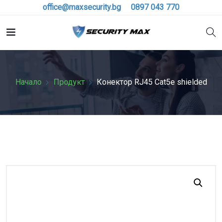
office@maxsecurity.bg
0897 043 770
Начало
Продукт
Конектор RJ45 Cat5e shielded