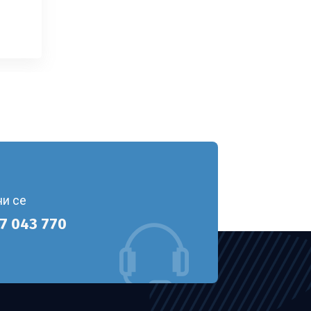
ни се
7 043 770