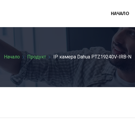
НАЧАЛО
Начало
Продукт
IP камерa Dahua PTZ19240V-IRB-N