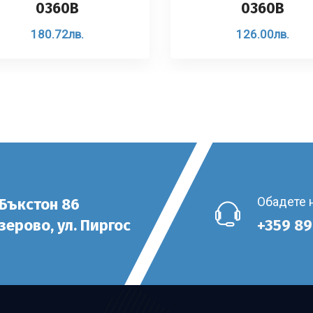
0360B
0360B
180.72
лв.
126.00
лв.
Обадете 
 Бъкстон 86
езерово, ул. Пиргос
+359 89