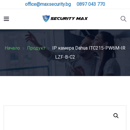
office@maxsecurity.bg
0897 043 770
Начало
Продукт
IP камерa Dahua ITC215-PW6M-IR
LZF-B-C2