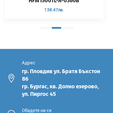
HFW1500TL-A-0360B
138.47
лв.
Адрес
гр. Пловдив ул. Братя Бъкстон
86
гр. Бургас, кв. Долно езерово,
ул. Пиргос 45
Обадете ни се