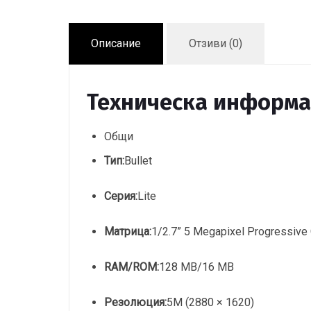
Описание
Отзиви (0)
Техническа информ
Общи
Тип:
Bullet
Серия:
Lite
Матрица:
1/2.7” 5 Megapixel Progressiv
RAM/ROM:
128 MB/16 MB
Резолюция:
5M (2880 × 1620)