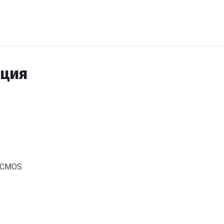
ация
e CMOS