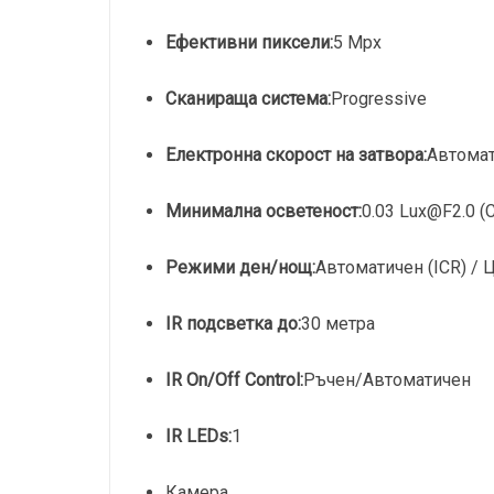
Ефективни пиксели:
5 Mpx
Сканираща система:
Progressive
Електронна скорост на затвора:
Автомат
Минимална осветеност:
0.03 Lux@F2.0 (Co
Режими ден/нощ:
Автоматичен (ICR) / 
IR подсветка до:
30 метра
IR On/Off Control:
Ръчен/Автоматичен
IR LEDs:
1
Камера