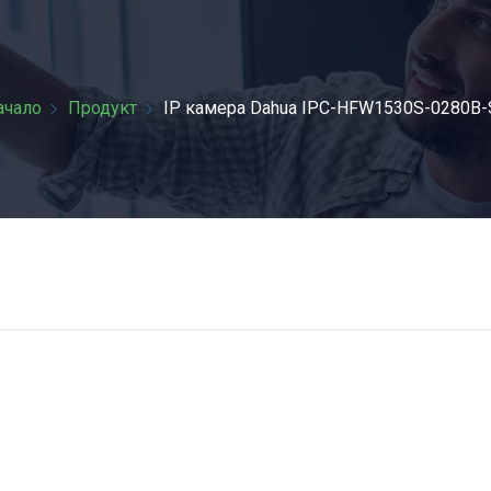
НАЧАЛО
ачало
Продукт
IP камерa Dahua IPC-HFW1530S-0280B-