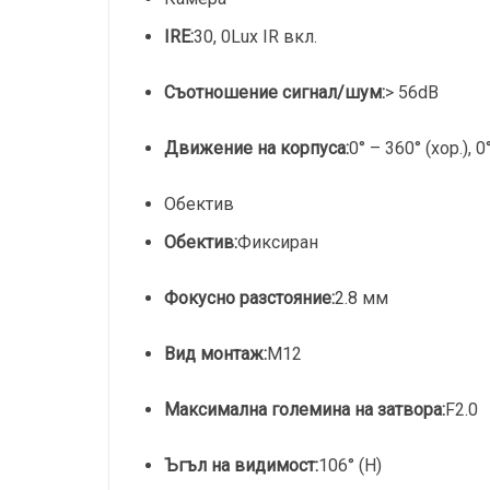
IRE:
30, 0Lux IR вкл.
Съотношение сигнал/шум:
> 56dB
Движение на корпуса:
0° – 360° (хор.), 0
Обектив
Обектив:
Фиксиран
Фокусно разстояние:
2.8 мм
Вид монтаж:
M12
Максимална големина на затвора:
F2.0
Ъгъл на видимост:
106° (H)