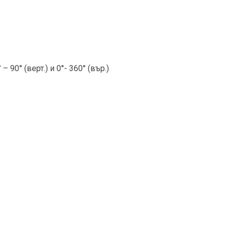
° – 90° (верт.) и 0°- 360° (вър.)