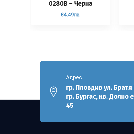
0280B – Черна
84.49
лв.
Адрес
гр. Пловдив ул. Братя
гр. Бургас, кв. Долно 
45