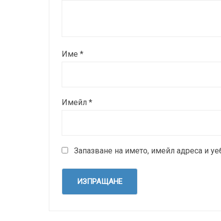
Име
*
Имейл
*
Запазване на името, имейл адреса и уе