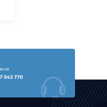
ни се
7 043 770