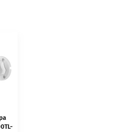
рa
0TL-