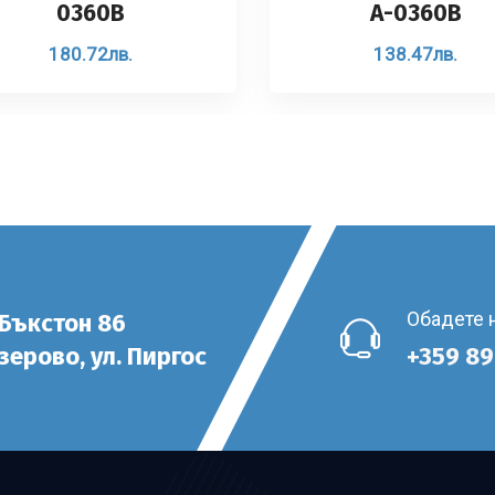
0360B
A-0360B
180.72
лв.
138.47
лв.
Обадете 
 Бъкстон 86
езерово, ул. Пиргос
+359 89