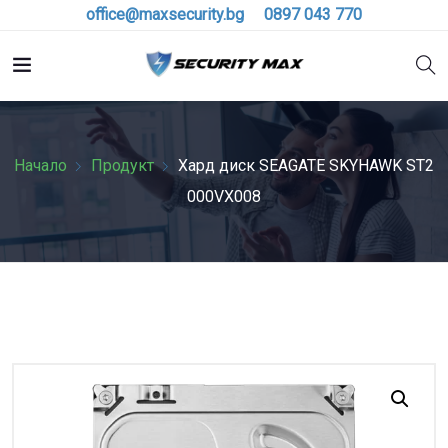
office@maxsecurity.bg
0897 043 770
Начало
Продукт
Хард диск SEAGATE SKYHAWK ST2
000VX008