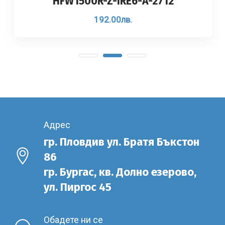
HFW1500R-Z-IRE6-A-2712
192.00
лв.
Адрес
гр. Пловдив ул. Братя Бъкстон
86
гр. Бургас, кв. Долно езерово,
ул. Пиргос 45
Обадете ни се