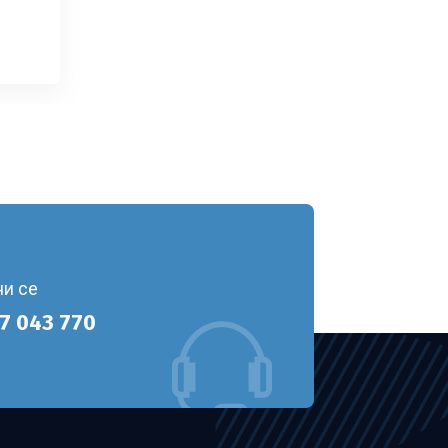
ни се
7 043 770