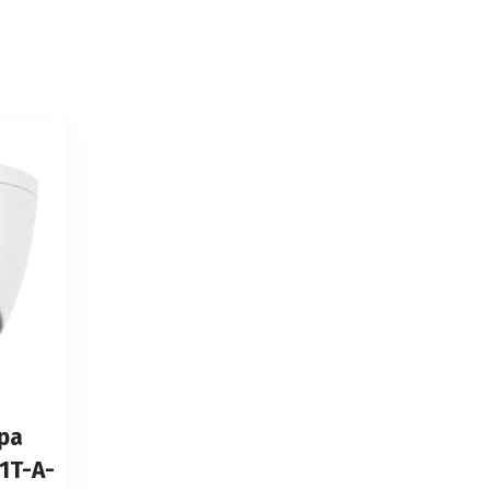
рa
1T-A-