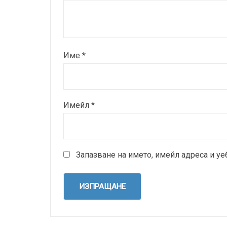
Име
*
Имейл
*
Запазване на името, имейл адреса и уе