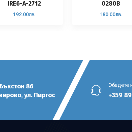
IRE6-A-2712
0280B
192.00
лв.
180.00
лв.
Обадете 
 Бъкстон 86
езерово, ул. Пиргос
+359 89