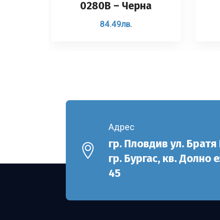
0280B – Черна
84.49
лв.
Адрес
гр. Пловдив ул. Братя
гр. Бургас, кв. Долно 
45