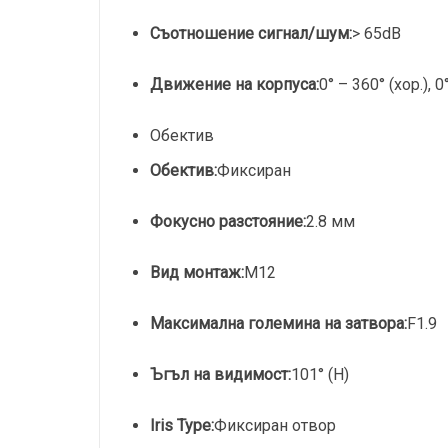
Съотношение сигнал/шум:
> 65dB
Движение на корпуса:
0° – 360° (хор.), 0
Обектив
Обектив:
Фиксиран
Фокусно разстояние:
2.8 мм
Вид монтаж:
M12
Максимална големина на затвора:
F1.9
Ъгъл на видимост:
101° (H)
Iris Type:
Фиксиран отвор