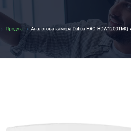
НАЧАЛО
Продукт
Аналоговa камерa Dahua HAC-HDW1200TMQ-