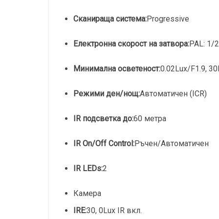
Сканираща система:
Progressive
Електронна скорост на затвора:
PAL: 1/
Минимална осветеност:
0.02Lux/F1.9, 30
Режими ден/нощ:
Автоматичен (ICR)
IR подсветка до:
60 метра
IR On/Off Control:
Ръчен/Автоматичен
IR LEDs:
2
Камера
IRE:
30, 0Lux IR вкл.