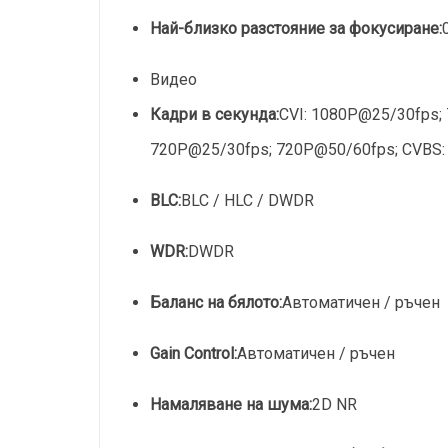
Най-близко разстояние за фокусиране:
Видео
Кадри в секунда:
CVI: 1080P@25/30fps;
720P@25/30fps; 720P@50/60fps; CVBS:
BLC:
BLC / HLC / DWDR
WDR:
DWDR
Баланс на бялото:
Автоматичен / ръчен
Gain Control:
Автоматичен / ръчен
Намаляване на шума:
2D NR