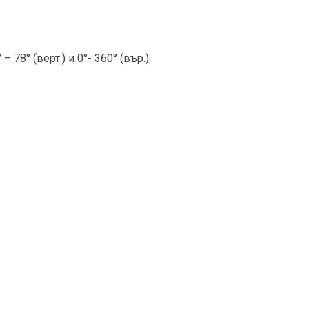
° – 78° (верт.) и 0°- 360° (вър.)