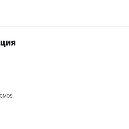
ация
e CMOS