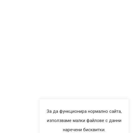
Карта На Сайта
Бисквитки
Политика На Поверителност
Бюлетин
Абонирайте се за нашия бюлетин и получавайте първи
актуалните новини и промоции.
За да функционира нормално сайта,
използваме малки файлове с данни
наречени бисквитки.